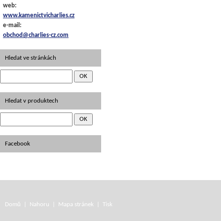
web:
www.kamenictvicharlies.cz
e-mail:
obchod@charlies-cz.com
Hledat ve stránkách
Hledat v produktech
Facebook
Domů
|
Nahoru
|
Mapa stránek
|
Tisk