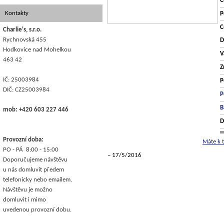
C
Kontakty
P
C
Charlie's, s.r.o.
Rychnovská 455
D
Hodkovice nad Mohelkou
V
463 42
Z
IČ: 25003984
P
DIČ: CZ25003984
P
B
mob: +420 603 227 446
D
Provozní doba:
Máte k 
PO - PÁ 8:00 - 15:00
17/5/2016
Doporučujeme návštěvu
u nás domluvit předem
telefonicky nebo emailem.
Návštěvu je možno
domluvit i mimo
uvedenou provozní dobu.