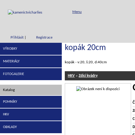
Menu
Přihlásit
|
Registrace
kopák 20cm
VÝROBKY
MATERIÁLY
kopák - v:20, š:20, d:40cm
FOTOGALERIE
HKV
»
Zdicí kvádry
Katalog
POMNÍKY
Č
Z
HKV
C
D
OBKLADY