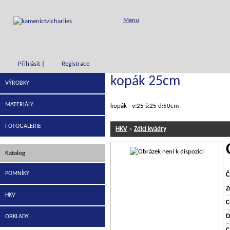
Menu
Přihlásit
|
Registrace
kopák 25cm
VÝROBKY
MATERIÁLY
kopák - v:25 š:25 d:50cm
FOTOGALERIE
HKV
»
Zdicí kvádry
Katalog
POMNÍKY
Č
Z
HKV
C
D
OBKLADY