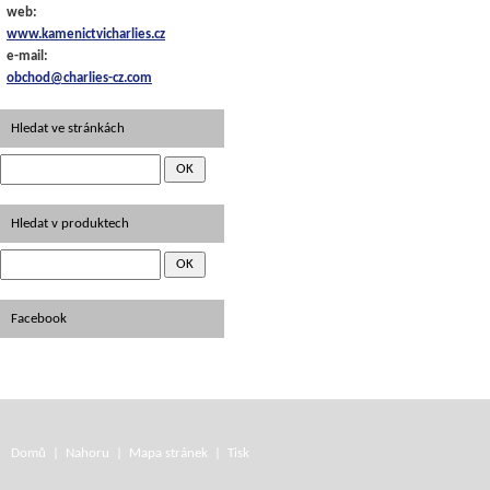
web:
www.kamenictvicharlies.cz
e-mail:
obchod@charlies-cz.com
Hledat ve stránkách
Hledat v produktech
Facebook
Domů
|
Nahoru
|
Mapa stránek
|
Tisk