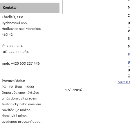
C
Kontakty
P
C
Charlie's, s.r.o.
Rychnovská 455
D
Hodkovice nad Mohelkou
V
463 42
Z
IČ: 25003984
P
DIČ: CZ25003984
P
B
mob: +420 603 227 446
D
Provozní doba:
Máte k 
PO - PÁ 8:00 - 15:00
17/5/2016
Doporučujeme návštěvu
u nás domluvit předem
telefonicky nebo emailem.
Návštěvu je možno
domluvit i mimo
uvedenou provozní dobu.