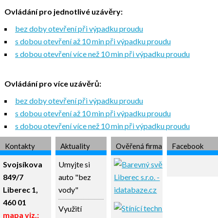
Ovládání pro jednotlivé uzávěry:
bez doby otevření při výpadku proudu
s dobou otevření až 10 min při výpadku proudu
s dobou otevření více než 10 min při výpadku proudu
Ovládání pro více uzávěrů:
bez doby otevření při výpadku proudu
s dobou otevření až 10 min při výpadku proudu
s dobou otevření více než 10 min při výpadku proudu
Kontakty
Aktuality
Ověřená firma
Facebook
Svojsíkova
Umyjte si
849/7
auto "bez
Liberec 1,
vody"
460 01
Využití
mapa viz.: