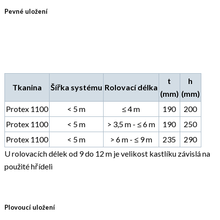
Pevné uložení
t
h
Tkanina
Šířka systému
Rolovací délka
(mm)
(mm)
Protex 1100
< 5 m
≤ 4 m
190
200
Protex 1100
< 5 m
> 3,5 m - ≤ 6 m
190
250
Protex 1100
< 5 m
> 6 m - ≤ 9 m
235
290
U rolovacích délek od 9 do 12 m je velikost kastlíku závislá na
použité hřídeli
Plovoucí uložení