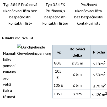
Typ 3,84 F Pružinová
Typ 3,84 FK
Pružinová
ukončovací lišta bez
Pružinová, s
ukončovací lišta
bezpečnostní
bezpečnostní
bez bezpečnostní
kontaktní lišty
kontaktní lištou
kontaktní lišty
Nabídka vodících lišt
Rolovací
Typ
Plocha
Napnutí
délka
látky
80 E
≤ 3,5 m
2
≤ 18 m
pomocí
105
kulatiny
2
≤ 6 m
≤ 50 m
E
pro
větší
105 E
≤ 6 m
2
≤ 70 m
tlak a
105 E
≤ 9 m
2
≤ 120 m
těsnost