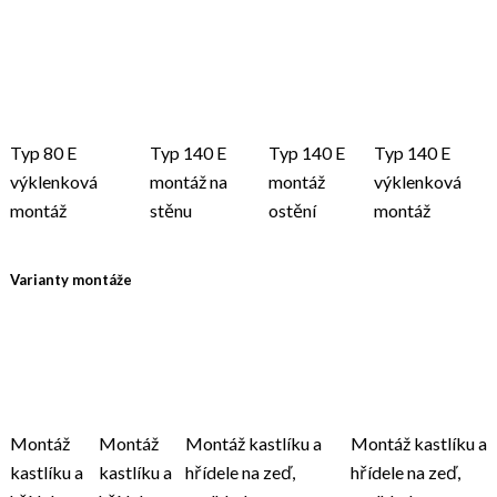
Typ 80 E
Typ 140 E
Typ 140 E
Typ 140 E
výklenková
montáž na
montáž
výklenková
montáž
stěnu
ostění
montáž
Varianty montáže
Montáž
Montáž
Montáž kastlíku a
Montáž kastlíku a
kastlíku a
kastlíku a
hřídele na zeď,
hřídele na zeď,