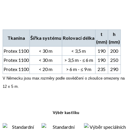
t
h
Tkanina
Šířka systému
Rolovací délka
(mm)
(mm)
Protex 1100
< 30 m
< 3,5 m
190
200
Protex 1100
< 30 m
> 3,5 m - ≤ 6 m
190
250
Protex 1100
< 20 m
> 6 m - ≤ 9 m
235
290
V Německu jsou max.rozměry podle osvědčení o zkoušce omezeny na
12 x 5 m.
Výběr kastlíku