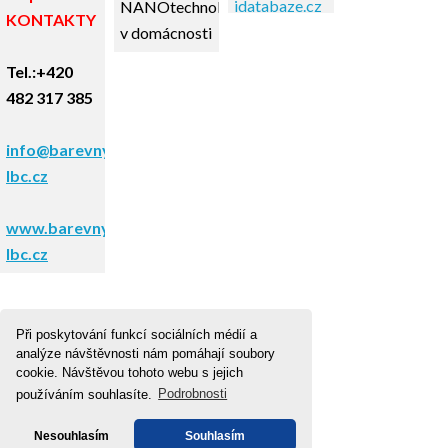
NANOtechnologie
KONTAKTY
v domácnosti
Tel.:+420
482 317 385
info@barevnysvet-
lbc.cz
www.barevnysvet-
lbc.cz
Domů
|
Nahoru
|
Mapa
©
WebyShopy
| Barevný svět
Při poskytování funkcí sociálních médií a
analýze návštěvnosti nám pomáhají soubory
cookie. Návštěvou tohoto webu s jejich
používáním souhlasíte.
Podrobnosti
stránek
|
Tisk
s.r.o.
Nesouhlasím
Souhlasím