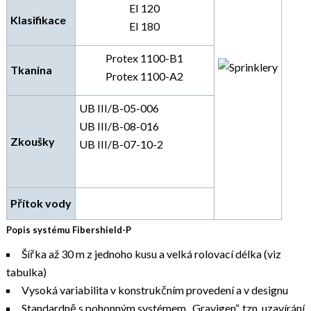
EI 120
Klasifikace
EI 180
Protex 1100-B1
Tkanina
Protex 1100-A2
UB III/B-05-006
UB III/B-08-016
Zkoušky
UB III/B-07-10-2
Přítok vody
Popis systému Fibershield-P
Šířka až 30 m z jednoho kusu a velká rolovací délka (viz
tabulka)
Vysoká variabilita v konstrukčním provedení a v designu
Standardně s pohonným systémem „Gravigen“, tzn. uzavírání