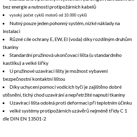
bez energie a nutnosti protipožárních kabelů
vysoký počet cyklů motorů od 10.000 cyklů
Nutný pouze jeden pohonný systém, nízké náklady na
instalaci
Různé cíle ochrany E, EW, EI (voda) díky rozdílným druhům
tkaniny
Standardní pružinová ukončovací lišta (u standardního
kastlíku) a velké šířky
U pružinové uzavírací lišty je možnost vybavení
bezpečnostní kontaktní lištou
Díky uchycení pomocí vodících tyčí je zajištěno dobré
utěsnění, tichý chod uzavírání a nepřetržité napnutí tkaniny
Uzavírací lišta odolná proti deformaci při teplotním účinku
velké systémy protipožárních uzávěrů nejméně třídy C 1
dle DIN EN 13501-2