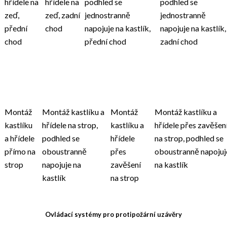
hřídele na
hřídele na
podhled se
podhled se
zeď,
zeď, zadní
jednostranně
jednostranně
přední
chod
napojuje na kastlík,
napojuje na kastlík,
chod
přední chod
zadní chod
Montáž
Montáž kastlíku a
Montáž
Montáž kastlíku a
kastlíku
hřídele na strop,
kastlíku a
hřídele přes zavěšen
a hřídele
podhled se
hřídele
na strop, podhled se
přímo na
oboustranně
přes
oboustranně napojuj
strop
napojuje na
zavěšení
na kastlík
kastlík
na strop
Ovládací systémy pro protipožární uzávěry