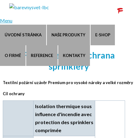
Menu
ÚVODNÍ STRÁNKA
NAŠE PRODUKTY
E-SHOP
Fibershield-P - Ochrana
O FIRMĚ
REFERENCE
KONTAKTY
sprinklery
Textilní požární uzávěr Premium pro vysoké nároky a velké rozměry
Cíl ochrany
Isolation thermique sous
influence d'incendie avec
protection des sprinklers
comprimée