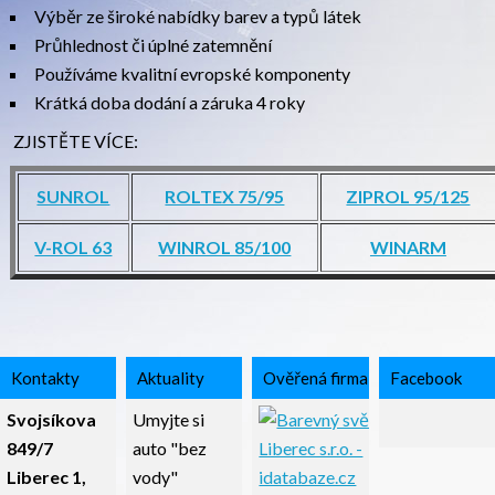
Výběr ze široké nabídky barev a typů látek
Průhlednost či úplné zatemnění
Používáme kvalitní evropské komponenty
Krátká doba dodání a záruka 4 roky
ZJISTĚTE VÍCE:
SUNROL
ROLTEX 75/95
ZIPROL 95/125
V-ROL 63
WINROL 85/100
WINARM
Kontakty
Aktuality
Ověřená firma
Facebook
Svojsíkova
Umyjte si
849/7
auto "bez
Liberec 1,
vody"