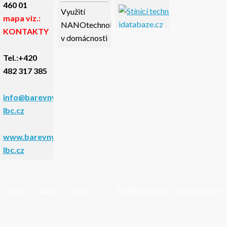
460 01
Využití
mapa viz.:
NANOtechnologie
KONTAKTY
v domácnosti
Tel.:+420
482 317 385
info@barevnysvet-
lbc.cz
www.barevnysvet-
lbc.cz
Domů
|
Nahoru
|
Mapa
©
WebyShopy
| Barevný svět