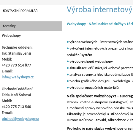
Výroba internetový
KONTAKTNÍ FORMULÁŘ
Webyshopy - Námi nabízené služby v těc
Kontakty:
Webyshopy
•
výroba webových - internetových strá
Technické oddělení:
•
vytváření internetových prezentací s ko
Ing. Stanislav Jenší
redakční systém
Mobil:
•
výroba e-shopů webyshopy
+420 773 614 877
•
aktualizace Vaší stávající webové preze
E-mail:
•
analýza stránek z hlediska optimalizace 
info@webyshopy.cz
•
tvorba grafického designu - webdesign
•
výroba propagačních materiálů
Obchodní oddělení:
Edda Jenší Šolcová
Naše společnost webyshopy.cz – euroreg
Mobil:
stránek včetně e-shopové (katalogové) s
+420 775 713 540
s možností správy webového obsahu záka
E-mail:
zákazníky je severočeský a středočeský kr
obchod@webyshopy.cz
Turnov, Kořenov, Tanvald, Albrechtice v Jiz
Pro koho je naše služba webyshopy urče