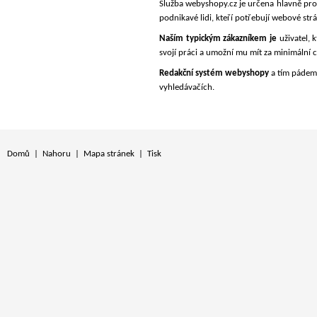
Služba webyshopy.cz je určena hlavně pro m
podnikavé lidi, kteří potřebují webové str
Naším typickým zákazníkem je
uživatel, 
svojí práci a umožní mu mít za minimální 
Redakční systém webyshopy
a tím pádem
vyhledávačích.
Domů
|
Nahoru
|
Mapa stránek
|
Tisk