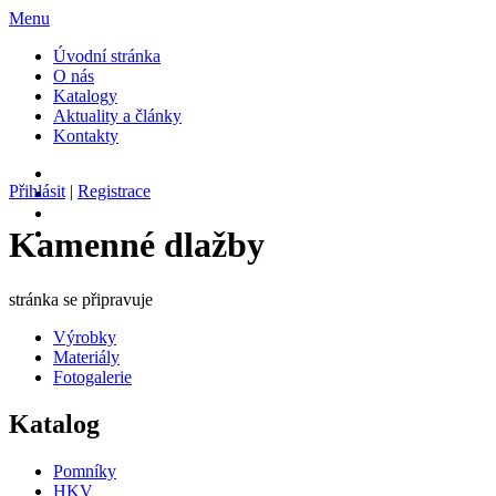
Menu
Úvodní stránka
O nás
Katalogy
Aktuality a články
Kontakty
Přihlásit
|
Registrace
Kamenné dlažby
stránka se připravuje
Výrobky
Materiály
Fotogalerie
Katalog
Pomníky
HKV