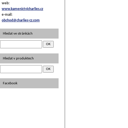
web:
www.kamenictvicharlies.cz
e-mail:
obchod@charlies-cz.com
Hledat ve stránkách
Hledat v produktech
Facebook