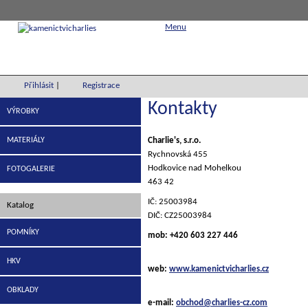
Menu
Přihlásit
|
Registrace
Kontakty
VÝROBKY
MATERIÁLY
Charlie's, s.r.o.
Rychnovská 455
Hodkovice nad Mohelkou
FOTOGALERIE
463 42
IČ: 25003984
Katalog
DIČ: CZ25003984
POMNÍKY
mob: +420 603 227 446
HKV
web:
www.kamenictvicharlies.cz
OBKLADY
e-mail:
obchod@charlies-cz.com