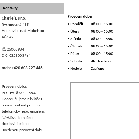
Kontakty
Provozní doba:
Charlie's, s.r.o.
• Pondělí
08:00 - 15:00
Rychnovská 455
Hodkovice nad Mohelkou
• Úterý
08:00 - 15:00
463 42
• Středa
08:00 - 15:00
• Čtvrtek
08:00 - 15:00
IČ: 25003984
• Pátek
08:00 - 15:00
DIČ: CZ25003984
• Sobota
dle domluvy
mob: +420 603 227 446
• Neděle
Zavřeno
Provozní doba:
PO - PÁ 8:00 - 15:00
Doporučujeme návštěvu
u nás domluvit předem
telefonicky nebo emailem.
Návštěvu je možno
domluvit i mimo
uvedenou provozní dobu.