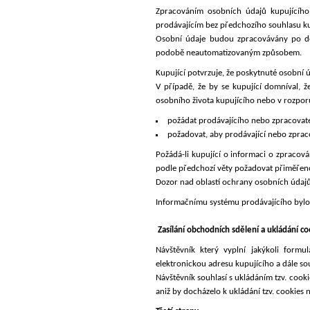
Zpracováním osobních údajů kupujícího 
prodávajícím bez předchozího souhlasu k
Osobní údaje budou zpracovávány po d
podobě neautomatizovaným způsobem.
Kupující potvrzuje, že poskytnuté osobní 
V případě, že by se kupující domníval, 
osobního života kupujícího nebo v rozporu
požádat prodávajícího nebo zpracovatel
požadovat, aby prodávající nebo zpracov
Požádá-li kupující o informaci o zpracov
podle předchozí věty požadovat přiměřen
Dozor nad oblastí ochrany osobních údaj
Informačnímu systému prodávajícího bylo p
Zasílání obchodních sdělení a ukládání co
Návštěvník který vyplní jakýkoli formu
elektronickou adresu kupujícího a dále so
Návštěvník souhlasí s ukládáním tzv. cook
aniž by docházelo k ukládání tzv. cookies 