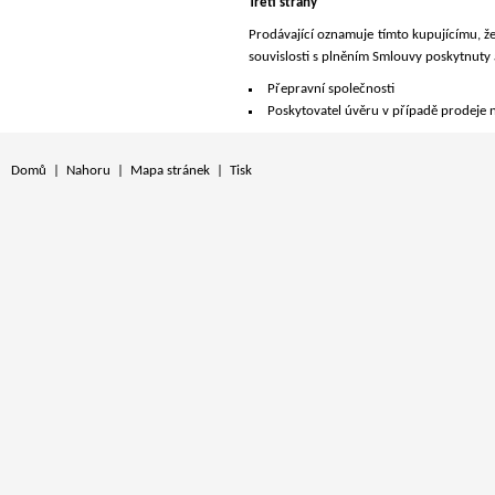
Třetí strany
Prodávající oznamuje tímto kupujícímu, ž
souvislosti s plněním Smlouvy poskytnuty 
Přepravní společnosti
Poskytovatel úvěru v případě prodeje n
Domů
|
Nahoru
|
Mapa stránek
|
Tisk