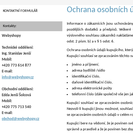
Ochrana osobních 
KONTAKTNÍ FORMULÁŘ
Informace o zákaznících jsou uchovávány
Kontakty:
pozdějších dodatků a předpisů. Veškeré
výslovného souhlasu zákazníků nakládáme s
Webyshopy
odst. 2 písm. b) a v § 5 odst. 6.
Technické oddělení:
Ochrana osobních údajů kupujícího, který
Ing. Stanislav Jenší
Kupující souhlasí se zpracováním těchto 
Mobil:
jméno a příjmení,
+420 773 614 877
adresa bydliště /sídlo
E-mail:
identifikační číslo,
info@webyshopy.cz
daňové identifikační číslo,
adresa elektronické pošty
Obchodní oddělení:
telefonní číslo (dále společně vše jen j
Edda Jenší Šolcová
Mobil:
Kupující souhlasí se zpracováním osobníc
+420 775 713 540
Nezvolí-li kupující jinou možnost, souhla
E-mail:
se zpracováním osobních údajů v celém r
obchod@webyshopy.cz
Kupující bere na vědomí, že je povinen sv
správně a pravdivě a že je povinen bez z