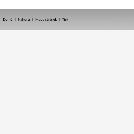
Domů
|
Nahoru
|
Mapa stránek
|
Tisk