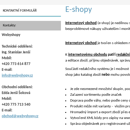
E-shopy
KONTAKTNÍ FORMULÁŘ
Internetový obchod
(e-shop) je nedílnou
Kontakty:
bezproblémové nákupy uživatelům i monitor
Webyshopy
Internetový obchod
je tvořen s ohledem 
Technické oddělení:
Ing. Stanislav Jenší
K
internetovému obchodu
patří
redakční
Mobil:
a editace zboží, příjmu objednávek, správ
+420 773 614 877
Součástí redakčního systému je i možnost 
E-mail:
shop jako katalog zboží
nebo
mohu povolov
info@webyshopy.cz
Obchodní oddělení:
Je zde neomezené množství skupin, pod
Edda Jenší Šolcová
Zařazení sortimentu podle značek
Mobil:
Doprava podle váhy, nebo podle ceny d
+420 775 713 540
Produkt může mít varianty - vložim pr
E-mail:
Hromadný import a export zboží přes 
obchod@webyshopy.cz
Vytvořené XML kódy pro zápisy na www.zbozi.
Správa objednávek pro registrované už