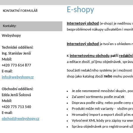
E-shopy
KONTAKTNÍ FORMULÁŘ
Internetový obchod
(e-shop) je nedílnou
Kontakty:
bezproblémové nákupy uživatelům i monitor
Webyshopy
Internetový obchod
je tvořen s ohledem 
Technické oddělení:
Ing. Stanislav Jenší
K
internetovému obchodu
patří
redakční
Mobil:
a editace zboží, příjmu objednávek, správ
+420 773 614 877
Součástí redakčního systému je i možnost 
E-mail:
shop jako katalog zboží
nebo
mohu povolov
info@webyshopy.cz
Obchodní oddělení:
Je zde neomezené množství skupin, pod
Edda Jenší Šolcová
Zařazení sortimentu podle značek
Mobil:
Doprava podle váhy, nebo podle ceny d
+420 775 713 540
Produkt může mít varianty - vložim pr
E-mail:
Hromadný import a export zboží přes 
obchod@webyshopy.cz
Vytvořené XML kódy pro zápisy na www.zbozi.
Správa objednávek pro registrované už