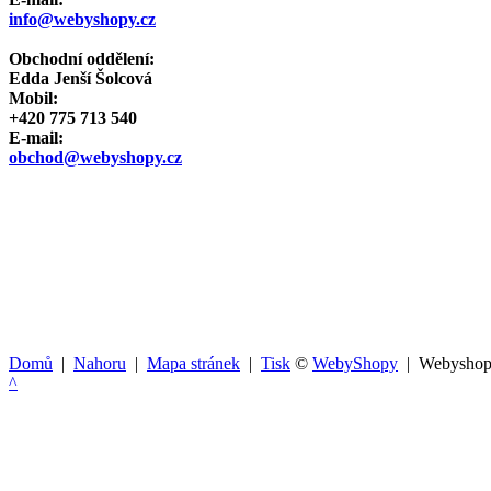
info@webyshopy.cz
Obchodní oddělení:
Edda Jenší Šolcová
Mobil:
+420 775 713 540
E-mail:
obchod@webyshopy.cz
Domů
|
Nahoru
|
Mapa stránek
|
Tisk
©
WebyShopy
| Webysho
^