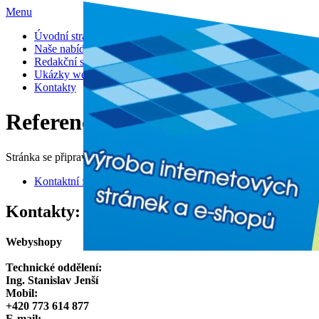
Menu
Úvodní stránka
Naše nabídka a ceny
Redakční systém
Ukázky webů
Kontakty
Referenční ukázky našich web
Stránka se připravuje
Kontaktní formulář
Kontakty:
Webyshopy
1
2
3
Technické oddělení:
Ing. Stanislav Jenší
Mobil:
+420 773 614 877
E-mail: