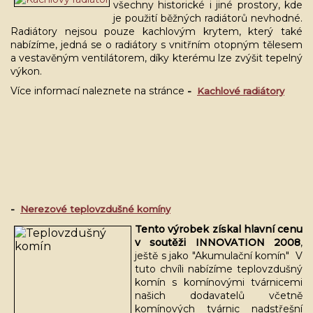
všechny historické i jiné prostory, kde
je použití běžných radiátorů nevhodné.
Radiátory nejsou pouze kachlovým krytem, který také
nabízíme, jedná se o radiátory s vnitřním otopným tělesem
a vestavěným ventilátorem, díky kterému lze zvýšit tepelný
výkon.
Více informací naleznete na stránce
-
Kachlové radiátory
-
Nerezové teplovzdušné komíny
Tento výrobek získal hlavní cenu
v soutěži INNOVATION 2008
,
ještě s jako "Akumulační komín" V
tuto chvíli nabízíme teplovzdušný
komín s komínovými tvárnicemi
našich dodavatelů včetně
komínových tvárnic nadstřešní