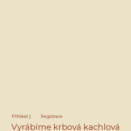
Přihlásit
|
Registrace
Vyrábíme krbová kachlová
V košíku:
0,00 Kč