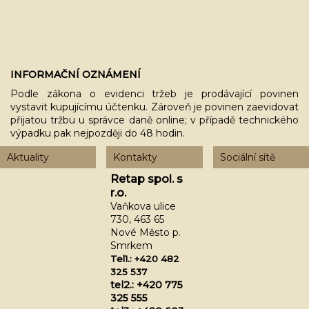
INFORMAČNÍ OZNÁMENÍ
Podle zákona o evidenci tržeb je prodávající povinen
vystavit kupujícímu účtenku. Zároveň je povinen zaevidovat
přijatou tržbu u správce daně online; v případě technického
výpadku pak nejpozději do 48 hodin.
Aktuality
Kontakty
Sociální sítě
Retap spol. s
r.o.
Vaňkova ulice
730, 463 65
Nové Město p.
Smrkem
Tel1.: +420 482
325 537
tel2.: +420 775
325 555