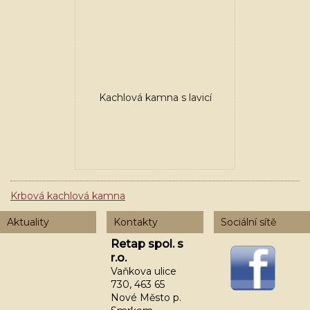
Kachlová kamna s lavicí
Krbová kachlová kamna
Aktuality
Kontakty
Sociální sítě
Retap spol. s
r.o.
Vaňkova ulice
730, 463 65
Nové Město p.