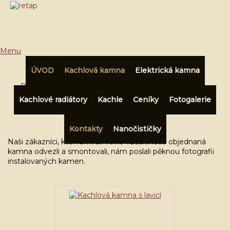
Menu
ÚVOD
Kachlová kamna
Elektrická kamna
Přihlásit
|
Registrace
Kachlové radiátory
Kachle
Ceníky
Fotogalerie
Kachlová kamna s lavicí a
V košíku:
0,00 Kč
nástavbou
Kontakty
Nanočističky
Naši zákazníci, kteří si kvůli velké vzdálenosti objednaná
kamna odvezli a smontovali, nám poslali pěknou fotografii
instalovaných kamen.