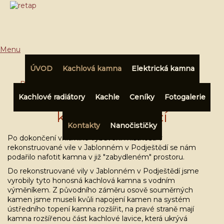
Menu
ÚVOD
Kachlová kamna
Elektrická kamna
Přihlásit
|
Registrace
Kachlové radiátory
Kachle
Ceníky
Fotogalerie
Kachlová kamna zvýšená s
V košíku:
0,00 Kč
kachlovou lavicí
Kontakty
Nanočističky
Po dokončení vnitřního vybavení místností v
rekonstruované vile v Jablonném v Podještědí se nám
podařilo nafotit kamna v již "zabydleném" prostoru.
Do rekonstruované vily v Jablonném v Podještědí jsme
vyrobily tyto honosná kachlová kamna s vodním
výměníkem. Z původního záměru osově souměrných
kamen jsme museli kvůli napojení kamen na systém
ústředního topení kamna rozšířit, na pravé straně mají
kamna rozšířenou část kachlové lavice, která ukrývá