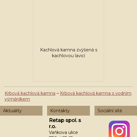
Kachlová kamna zvýšená s
kachlovou lavicí
Krbová kachlová kamna
Krbová kachlová kamna s vodním
výměníkem
Aktuality
Kontakty
Sociální sítě
Retap spol. s
r.o.
Vaňkova ulice