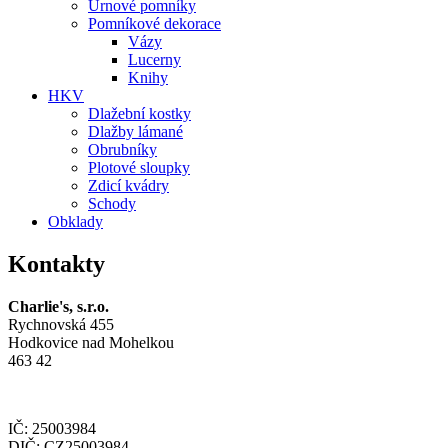
Urnové pomníky
Pomníkové dekorace
Vázy
Lucerny
Knihy
HKV
Dlažební kostky
Dlažby lámané
Obrubníky
Plotové sloupky
Zdicí kvádry
Schody
Obklady
Kontakty
Charlie's, s.r.o.
Rychnovská 455
Hodkovice nad Mohelkou
463 42
IČ: 25003984
DIČ: CZ25003984