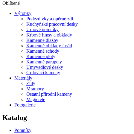
Oblíbené
Výrobky
Podezdívky a opěrné zdi
Kuchyňské pracovní desky
Urnové pomníky
Krbové římsy a obklady
Kamenné dlažby
Kamenné obklady fasád
Kamenné schody
Kamenné ploty
Kamenné parapety
Umyvadlové desky
Grilovací kameny
Materiály
Žuly
Mramory
Ostatní přírodní kameny
Magicrete
Fotogalerie
Katalog
Pomníky