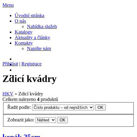
Menu
Úvodní stránka
O nás
Nabídka služeb
Katalogy
Aktuality a články
Kontakty
Napište nám
Přihlásit
|
Registrace
Zdicí kvádry
HKV
» Zdicí kvádry
Celkem nalezeno
4
produktů
Řadit podle:
Zobrazit jako:
kopák 25cm