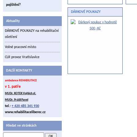
pojištění?
DÁRKOVÉ POUKAZY
Aktuality
DÁRKOVÉ POUKAZY na rehabilitační
ošetření
Volné pracovní místo
CLR provoz Vratislavice
DALŠÍ KONTAKTY
ambulance REHABILITACE
v 1. patře
MUDr. KOTEK Vojtěch st.
MUDr. Prášil Pavel
tel.:
+ 420 485 341 930
www.rehabilitaceliberec.cz
Hledat ve stránkách