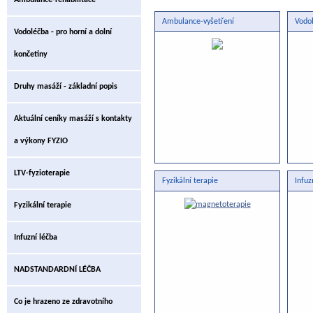
Ambulance-rehabilitace
Ambulance-vyšetření
Vodo
Vodoléčba - pro horní a dolní
končetiny
Druhy masáží - základní popis
Aktuální ceníky masáží s kontakty
a výkony FYZIO
LTV-fyzioterapie
Fyzikální terapie
Infuz
Fyzikální terapie
Infuzní léčba
NADSTANDARDNÍ LÉČBA
Co je hrazeno ze zdravotního