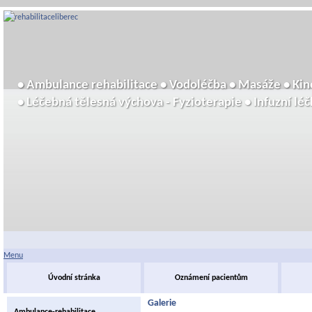
• Ambulance rehabilitace • Vodoléčba • Masáže • Kine
• Léčebná tělesná výchova - Fyzioterapie • Infuzní léčb
Menu
Úvodní stránka
Oznámení pacientům
Galerie