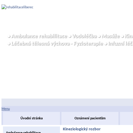
• Ambulance rehabilitace • Vodoléčba • Masáže • Kine
• Léčebná tělesná výchova - Fyzioterapie • Infuzní léčb
Menu
Úvodní stránka
Oznámení pacientům
Kineziologický rozbor