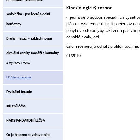
Ambulance-rehabilitace
Kineziologický rozbor
Vodoléčba - pro horní a dolní
- jedná se o soubor speciálních vyšetřo
plánu. Fyzioterapeut zjistí pacientovu a
končetiny
pohybové stereotypy, aktivní a pasivní p
ochablé svaly, atd.
Druhy masáží - základní popis
Cílem rozboru je odhalit problémová místa
Aktuální ceníky masáží s kontakty
01/2019
a výkony FYZIO
LTV-fyzioterapie
Fyzikální terapie
Infuzní léčba
NADSTANDARDNÍ LÉČBA
Co je hrazeno ze zdravotního