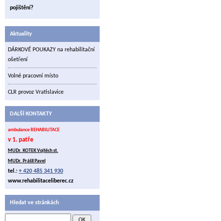
pojištění?
Aktuality
DÁRKOVÉ POUKAZY na rehabilitační
ošetření
Volné pracovní místo
CLR provoz Vratislavice
DALŠÍ KONTAKTY
ambulance REHABILITACE
v 1. patře
MUDr. KOTEK Vojtěch st.
MUDr. Prášil Pavel
tel.:
+ 420 485 341 930
www.rehabilitaceliberec.cz
Hledat ve stránkách