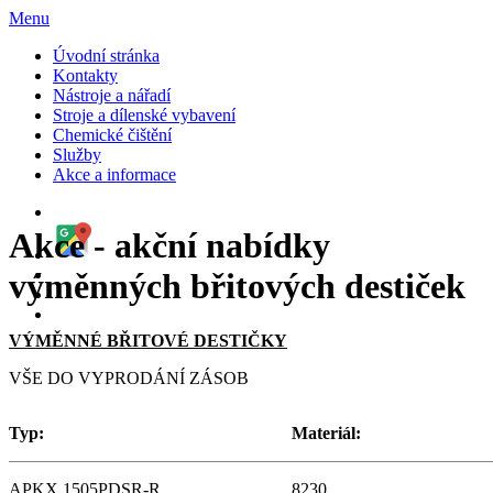
Menu
Úvodní stránka
Kontakty
Nástroje a nářadí
Stroje a dílenské vybavení
Chemické čištění
Služby
Akce a informace
Akce - akční nabídky
výměnných břitových destiček
VÝMĚNNÉ BŘITOVÉ DESTIČKY
VŠE DO VYPRODÁNÍ ZÁSOB
Typ:
Materiál:
APKX 1505PDSR-R
8230