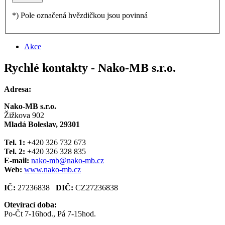
*) Pole označená hvězdičkou jsou povinná
Akce
Rychlé kontakty - Nako-MB s.r.o.
Adresa:
Nako-MB s.r.o.
Žižkova 902
Mladá Boleslav, 29301
Tel. 1:
+420 326 732 673
Tel. 2:
+420 326 328 835
E-mail:
nako-mb@nako-mb.cz
Web:
www.nako-mb.cz
IČ:
27236838
DIČ:
CZ27236838
Otevírací doba:
Po-Čt 7-16hod., Pá 7-15hod.