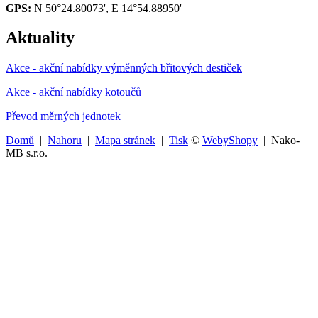
GPS:
N 50°24.80073', E 14°54.88950'
Aktuality
Akce - akční nabídky výměnných břitových destiček
Akce - akční nabídky kotoučů
Převod měrných jednotek
Domů
|
Nahoru
|
Mapa stránek
|
Tisk
©
WebyShopy
| Nako-
MB s.r.o.