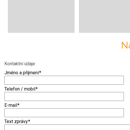
N
Kontaktní údaje
Jméno a příjmení
*
Telefon / mobil
*
E-mail
*
Text zprávy
*