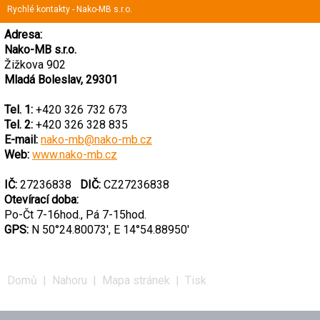
Rychlé kontakty - Nako-MB s.r.o.
Adresa:
Nako-MB s.r.o.
Žižkova 902
Mladá Boleslav, 29301
Tel. 1:
+420 326 732 673
Tel. 2:
+420 326 328 835
E-mail:
nako-mb@nako-mb.cz
Web:
www.nako-mb.cz
IČ:
27236838
DIČ:
CZ27236838
Otevírací doba:
Po-Čt 7-16hod., Pá 7-15hod.
GPS:
N 50°24.80073', E 14°54.88950'
Domů
|
Nahoru
|
Mapa stránek
|
Tisk