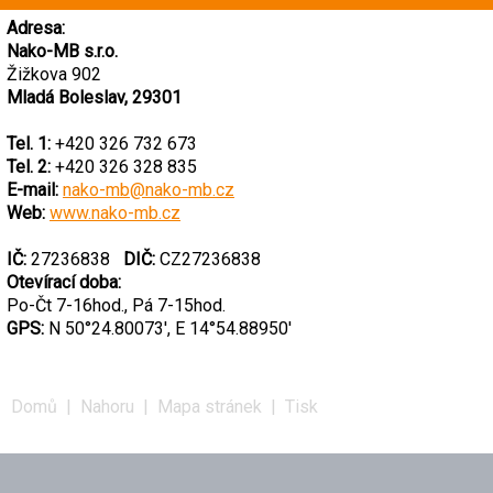
Adresa:
Nako-MB s.r.o.
Žižkova 902
Mladá Boleslav, 29301
Tel. 1:
+420 326 732 673
Tel. 2:
+420 326 328 835
E-mail:
nako-mb@nako-mb.cz
Web:
www.nako-mb.cz
IČ:
27236838
DIČ:
CZ27236838
Otevírací doba:
Po-Čt 7-16hod., Pá 7-15hod.
GPS:
N 50°24.80073', E 14°54.88950'
Domů
|
Nahoru
|
Mapa stránek
|
Tisk