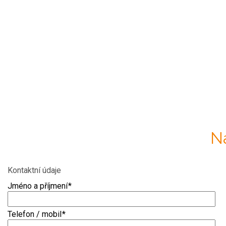
N
Kontaktní údaje
Jméno a příjmení
*
Telefon / mobil
*