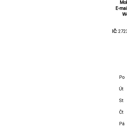
Mob
E-mail
W
IČ:
272
Po
Út
St
Čt
Pá