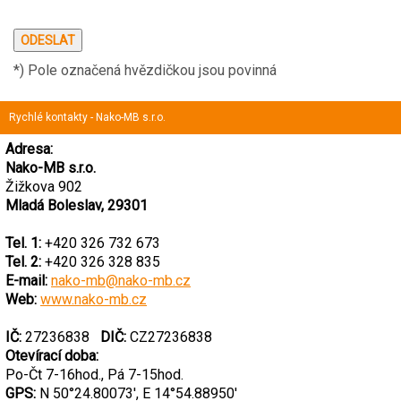
*) Pole označená hvězdičkou jsou povinná
Rychlé kontakty - Nako-MB s.r.o.
Adresa:
Nako-MB s.r.o.
Žižkova 902
Mladá Boleslav, 29301
Tel. 1:
+420 326 732 673
Tel. 2:
+420 326 328 835
E-mail:
nako-mb@nako-mb.cz
Web:
www.nako-mb.cz
IČ:
27236838
DIČ:
CZ27236838
Otevírací doba:
Po-Čt 7-16hod., Pá 7-15hod.
GPS:
N 50°24.80073', E 14°54.88950'