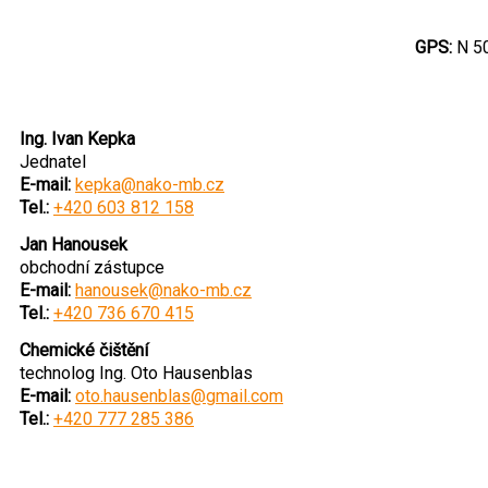
GPS:
N 50
Ing. Ivan Kepka
Jednatel
E-mail:
kepka@nako-mb.cz
Tel.:
+420 603 812 158
Jan Hanousek
obchodní zástupce
E-mail:
hanousek@nako-mb.cz
Tel.:
+420 736 670 415
Chemické čištění
technolog Ing. Oto Hausenblas
E-mail:
oto.hausenblas@gmail.com
Tel.:
+420 777 285 386