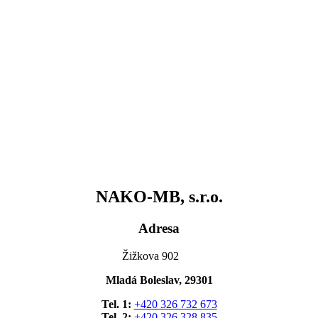
NAKO-MB, s.r.o.
Adresa
Žižkova 902
Mladá Boleslav, 29301
Tel. 1:
+420 326 732 673
Tel. 2:
+420 326 328 835