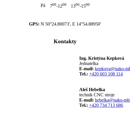
00
00
00
00
Pá
7
-12
13
-15
GPS:
N 50°24.80073', E 14°54.88950'
Kontakty
Ing. Kristýna Kepková
Jednatelka
E-mail:
kepkova@nako-mb
Tel.:
+420 603 108 114
Aleš Hebelka
technik CNC stroje
E-mail:
hebelka@nako-mb
Tel.:
+420 734 713 686