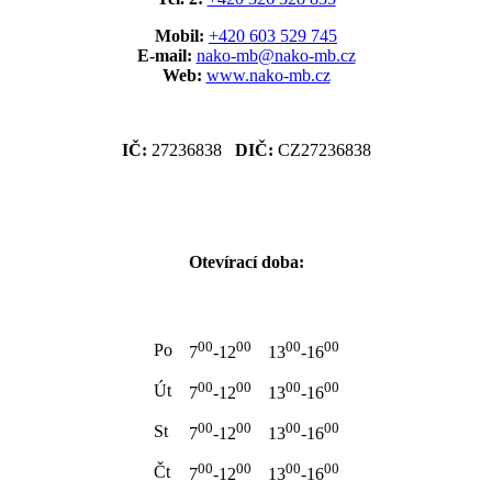
Mobil:
+420 603 529 745
E-mail:
nako-mb@nako-mb.cz
Web:
www.nako-mb.cz
IČ:
27236838
DIČ:
CZ27236838
Otevírací doba:
00
00
00
00
Po
7
-12
13
-16
00
00
00
00
Út
7
-12
13
-16
00
00
00
00
St
7
-12
13
-16
00
00
00
00
Čt
7
-12
13
-16