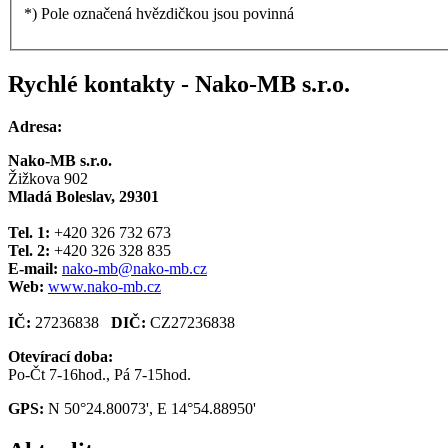
*) Pole označená hvězdičkou jsou povinná
Rychlé kontakty - Nako-MB s.r.o.
Adresa:
Nako-MB s.r.o.
Žižkova 902
Mladá Boleslav, 29301
Tel. 1:
+420 326 732 673
Tel. 2:
+420 326 328 835
E-mail:
nako-mb@nako-mb.cz
Web:
www.nako-mb.cz
IČ:
27236838
DIČ:
CZ27236838
Otevírací doba:
Po-Čt 7-16hod., Pá 7-15hod.
GPS:
N 50°24.80073', E 14°54.88950'